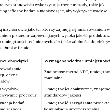
 tym stanowisku wykorzystują różne metody, takie jak
diograficzne badania nieniszczące, aby wykrywać wady w
są inżynierowie jakości, którzy zajmują się analizowaniem 
niem procedur zapewniających wysoką jakość produktów.
 umiejętności technicznych, ale także zdolności do efekty
ziałami w firmie.
owe obowiązki
Wymagana wiedza i umiejętnośc
rowadzanie
Znajomość metod NDT, umiejętnoś
cji, ocena
manualne
iałów
a wyników,
Umiejętności analityczne, znajom
owywanie procedur
standardów jakości
ynacja badań,
Umiejętność zarządzania projekta
nie zespołu
komunikacja interpersonalna