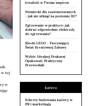
trwałość w Twoim wnętrzu
Niemiecki dla zaawansowanych
– jak nie utknąć na poziomie B2?
Zgrzewanie w praktyce: jak
dobrać odpowiednie elektrody
do zgrzewania?
Klocki LEGO – Fascynujący
Świat Kreatywnej Zabawy
Wybór Idealnej Drukarni
ż
Opakowań: Praktyczny
Przewodnik
nak,
 w tej
ery w
kariera
żując
Sekrety budowania kariery w
PR i marketingu