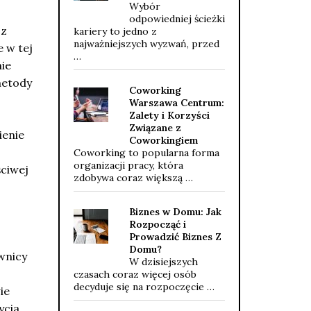
Wybór
odpowiedniej ścieżki
 z
kariery to jedno z
najważniejszych wyzwań, przed
 w tej
…
ie
metody
Coworking
Warszawa Centrum:
Zalety i Korzyści
Związane z
ienie
Coworkingiem
Coworking to popularna forma
organizacji pracy, która
ściwej
zdobywa coraz większą …
Biznes w Domu: Jak
Rozpocząć i
Prowadzić Biznes Z
Domu?
wnicy
W dzisiejszych
czasach coraz więcej osób
decyduje się na rozpoczęcie …
ie
ycia