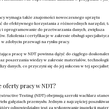
acy wymaga także znajomości nowoczesnego sprzętu
 do efektywnego korzystania z różnorodnych narzędzi, t
ory i oprogramowanie do przetwarzania danych, zwiększa
w. Szkolenia i certyfikacje w zakresie obsługi specjalistyc
w zdobyciu przewagi na rynku pracy.
ająca pracę w NDT powinna dążyć do ciągłego doskonale
az poszerzania wiedzy w zakresie materiałów, technologii
zy danych, co przyczyni się do jej sukcesu w tej specjalis
e oferty pracy w NDT?
structive Testing (NDT) obejmują szeroki wachlarz stanow
ielu gałęziach przemysłu. Jednym z najczęściej poszukiwa
, który odpowiedzialny jest za wykonywanie inspekcji mater