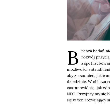
B
ranża badań ni
rozwój przycią
zapotrzebowani
możliwości zatrudnienia
aby zrozumieć, jakie um
dziedzinie. W obliczu
zastanowić się, jak zd
NDT. Przyjrzyjmy się b
się w ten rozwijający s