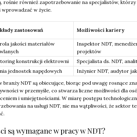
ą, rośnie również zapotrzebowanie na specjalistów, którzy
 i wprowadzać w życie.
kłady zastosowań
Możliwości kariery
rola jakości materiałów
Inspektor NDT, menedże
wlanych
projektów
toring konstrukcji elektrowni
Specjalista ds. NDT, anali
nia jednostek napędowych
Inżynier NDT, audytor jak
 branży NDT są obiecujące, biorąc pod uwagę rosnące zn
ywności w przemyśle, co stwarza liczne możliwości dla os
eniem i umiejętnościami. W miarę postępu technologicz
zebowania na usługi NDT, nie ma wątpliwości, że sektor t
ać.
ści są wymagane w pracy w NDT?