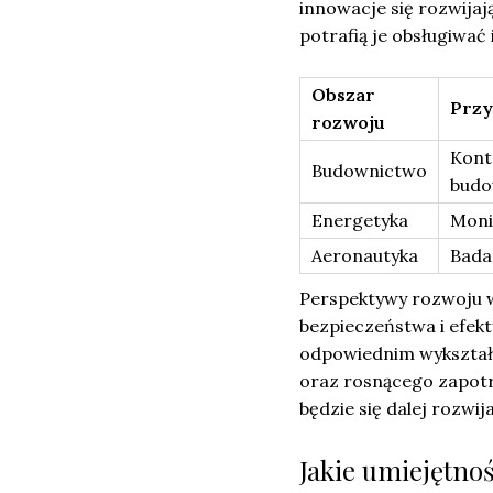
innowacje się rozwijaj
potrafią je obsługiwać
Obszar
Przy
rozwoju
Kont
Budownictwo
budo
Energetyka
Moni
Aeronautyka
Bada
Perspektywy rozwoju w
bezpieczeństwa i efekt
odpowiednim wykształc
oraz rosnącego zapotr
będzie się dalej rozwij
Jakie umiejętno