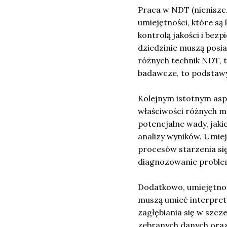
Praca w NDT (nienisz
umiejętności, które s
kontrolą jakości i bez
dziedzinie muszą posi
różnych technik NDT, t
badawcze, to podstawy
Kolejnym istotnym as
właściwości różnych m
potencjalne wady, jaki
analizy wyników. Umie
procesów starzenia się
diagnozowanie probl
Dodatkowo, umiejętnoś
muszą umieć interpreto
zagłębiania się w szcz
zebranych danych ora