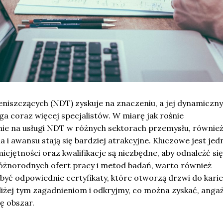
eniszczących (NDT) zyskuje na znaczeniu, a jej dynamiczny
ga coraz więcej specjalistów. W miarę jak rośnie
e na usługi NDT w różnych sektorach przemysłu, równie
 i awansu stają się bardziej atrakcyjne. Kluczowe jest jed
iejętności oraz kwalifikacje są niezbędne, aby odnaleźć się
 różnorodnych ofert pracy i metod badań, warto również
obyć odpowiednie certyfikaty, które otworzą drzwi do kari
liżej tym zagadnieniom i odkryjmy, co można zyskać, anga
ię obszar.