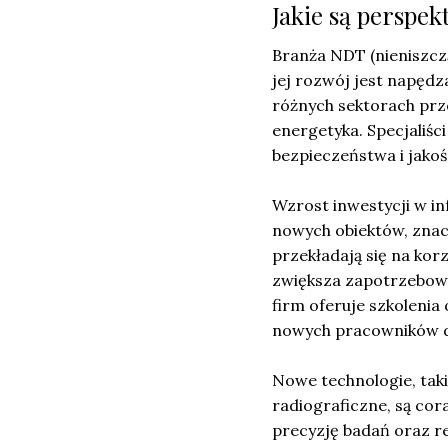
Jakie są perspe
Branża NDT (nieniszczą
jej rozwój jest napęd
różnych sektorach prz
energetyka. Specjaliśc
bezpieczeństwa i jakoś
Wzrost inwestycji w in
nowych obiektów, znac
przekładają się na kor
zwiększa zapotrzebowa
firm oferuje szkoleni
nowych pracowników do 
Nowe technologie, tak
radiograficzne, są co
precyzję badań oraz r