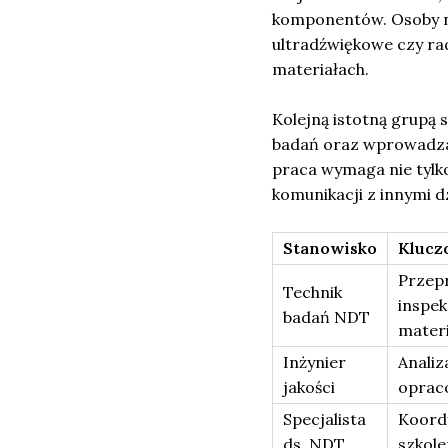
komponentów. Osoby na
ultradźwiękowe czy ra
materiałach.
Kolejną istotną grupą 
badań oraz wprowadza
praca wymaga nie tylko
komunikacji z innymi d
Stanowisko
Klucz
Przep
Technik
inspek
badań NDT
mater
Inżynier
Analiz
jakości
oprac
Specjalista
Koord
ds. NDT
szkole