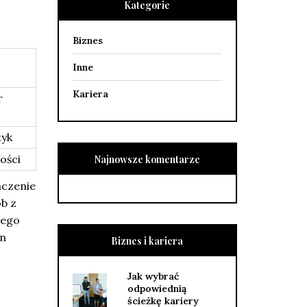
Kategorie
Biznes
Inne
Kariera
r
tyk
ości
Najnowsze komentarze
aczenie
ób z
nego
en
Biznes i kariera
Jak wybrać
odpowiednią
ścieżkę kariery