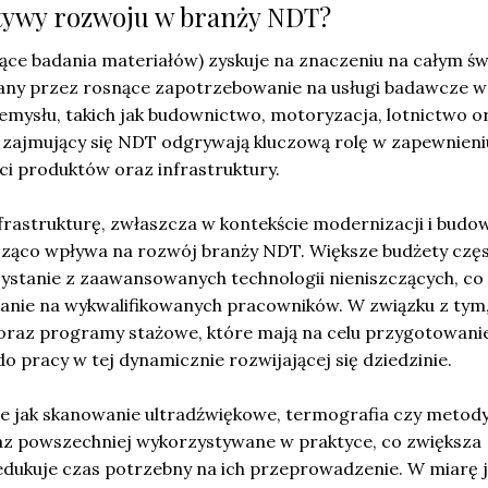
ktywy rozwoju w branży NDT?
ce badania materiałów) zyskuje na znaczeniu na całym świ
zany przez rosnące zapotrzebowanie na usługi badawcze w
emysłu, takich jak budownictwo, motoryzacja, lotnictwo o
i zajmujący się NDT odgrywają kluczową rolę w zapewnieni
ci produktów oraz infrastruktury.
frastrukturę, zwłaszcza w kontekście modernizacji i budo
ząco wpływa na rozwój branży NDT. Większe budżety czę
zystanie z zaawansowanych technologii nieniszczących, co
nie na wykwalifikowanych pracowników. W związku z tym,
a oraz programy stażowe, które mają na celu przygotowani
pracy w tej dynamicznie rozwijającej się dziedzinie.
ie jak skanowanie ultradźwiękowe, termografia czy metod
raz powszechniej wykorzystywane w praktyce, co zwiększa
edukuje czas potrzebny na ich przeprowadzenie. W miarę j