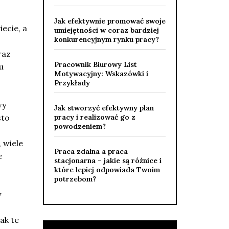
Jak efektywnie promować swoje
ecie, a
umiejętności w coraz bardziej
konkurencyjnym rynku pracy?
raz
Pracownik Biurowy List
u
Motywacyjny: Wskazówki i
Przykłady
wy
Jak stworzyć efektywny plan
sto
pracy i realizować go z
powodzeniem?
 wiele
Praca zdalna a praca
e
stacjonarna – jakie są różnice i
które lepiej odpowiada Twoim
potrzebom?
y
ak te