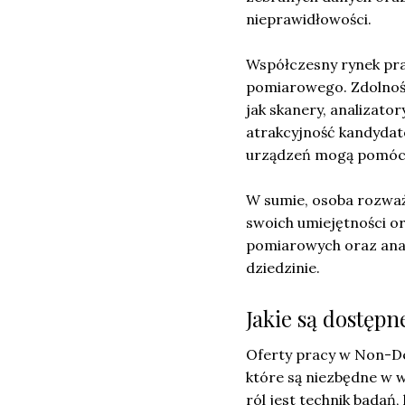
nieprawidłowości.
Współczesny rynek pr
pomiarowego. Zdolność
jak skanery, analizat
atrakcyjność kandydató
urządzeń mogą pomóc 
W sumie, osoba rozważ
swoich umiejętności or
pomiarowych oraz anali
dziedzinie.
Jakie są dostępn
Oferty pracy w Non-De
które są niezbędne w w
ról jest technik badań