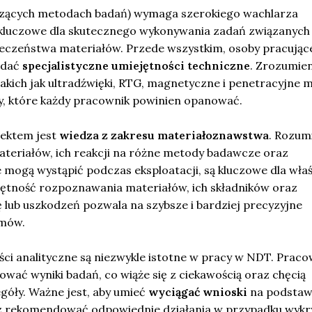
czących metodach badań) wymaga szerokiego wachlarza
ą kluczowe dla skutecznego wykonywania zadań związanych
pieczeństwa materiałów. Przede wszystkim, osoby pracujące
adać
specjalistyczne umiejętności techniczne
. Zrozumien
akich jak ultradźwięki, RTG, magnetyczne i penetracyjne 
, które każdy pracownik powinien opanować.
pektem jest
wiedza z zakresu materiałoznawstwa
. Rozum
ateriałów, ich reakcji na różne metody badawcze oraz
e mogą wystąpić podczas eksploatacji, są kluczowe dla wła
jętność rozpoznawania materiałów, ich składników oraz
 lub uszkodzeń pozwala na szybsze i bardziej precyzyjne
emów.
ci analityczne są niezwykle istotne w pracy w NDT. Praco
wać wyniki badań, co wiąże się z ciekawością oraz chęcią
egóły. Ważne jest, aby umieć
wyciągać wnioski
na podstaw
z rekomendować odpowiednie działania w przypadku wykr