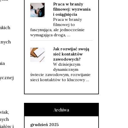
Praca w branży
filmowej: wyzwania
i osiągnięcia
Praca w branży
filmowej to
akich
fascynująca, ale jednocześnie
wymagająca droga, …
znych
Jak rozwijać swoją
sieć kontaktów
zawodowych?
nia
W dzisiejszym
dynamicznym
świecie zawodowym, rozwijanie
tycznej
sieci kontaktów to kluczowy …
Archiwa
isk,
nych
grudzień 2025
iałów i