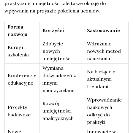
praktyczne umiejętności, ale także okazję do
wpływania na przyszłe pokolenia uczniów.
Forma
Korzyści
Zastosowanie
rozwoju
Zdobycie
Wdrażanie
Kursy i
nowych
nowych metod
szkolenia
umiejętności
nauczania
Wymiana
Na bieżąco z
Konferencje
doświadczeń z
aktualnymi
edukacyjne
innymi
trendami
nauczycielami
Wprowadzanie
Rozwój
Projekty
naukowych
umiejętności
badawcze
odkryć do
analitycznych
praktyki
Nowe
Innowacje w