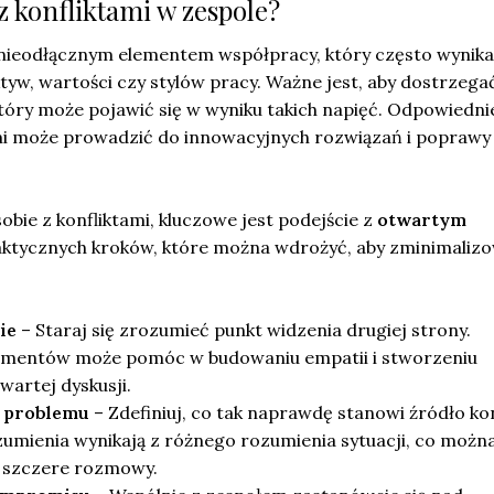
 z konfliktami w zespole?
ą nieodłącznym elementem współpracy, który często wynika
yw, wartości czy stylów pracy. Ważne jest, aby dostrzega
tóry może pojawić się w wyniku takich napięć. Odpowiedni
mi może prowadzić do innowacyjnych rozwiązań i poprawy
obie z konfliktami, kluczowe jest podejście z
otwartym
praktycznych kroków, które można wdrożyć, aby zminimaliz
ie
– Staraj się zrozumieć punkt widzenia drugiej strony.
umentów może pomóc w budowaniu empatii i stworzeniu
wartej dyskusji.
 problemu
– Zdefiniuj, co tak naprawdę stanowi źródło kon
umienia wynikają z różnego rozumienia sytuacji, co możn
 szczere rozmowy.