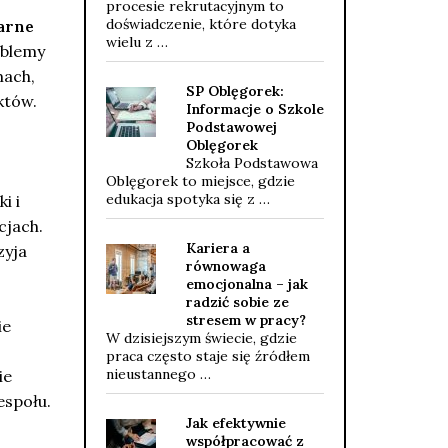
procesie rekrutacyjnym to
doświadczenie, które dotyka
arne
wielu z …
oblemy
mach,
SP Oblęgorek:
któw.
Informacje o Szkole
Podstawowej
Oblęgorek
Szkoła Podstawowa
Oblęgorek to miejsce, gdzie
edukacja spotyka się z …
i i
cjach.
Kariera a
zyja
równowaga
emocjonalna – jak
radzić sobie ze
stresem w pracy?
ie
W dzisiejszym świecie, gdzie
praca często staje się źródłem
nieustannego …
ie
espołu.
Jak efektywnie
współpracować z