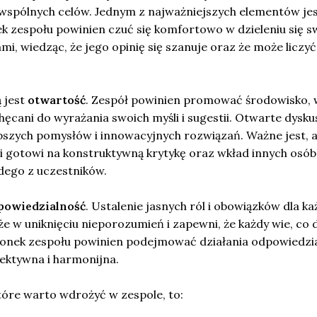
wspólnych celów. Jednym z najważniejszych elementów je
ek zespołu powinien czuć się komfortowo w dzieleniu się s
, wiedząc, że jego opinię się szanuje oraz że może liczyć
 jest
otwartość
. Zespół powinien promować środowisko, 
ęcani do wyrażania swoich myśli i sugestii. Otwarte dysku
szych pomysłów i innowacyjnych rozwiązań. Ważne jest, 
i gotowi na konstruktywną krytykę oraz wkład innych osób
dego z uczestników.
powiedzialność
. Ustalenie jasnych ról i obowiązków dla k
 w uniknięciu nieporozumień i zapewni, że każdy wie, co 
złonek zespołu powinien podejmować działania odpowiedzia
ektywna i harmonijna.
tóre warto wdrożyć w zespole, to: