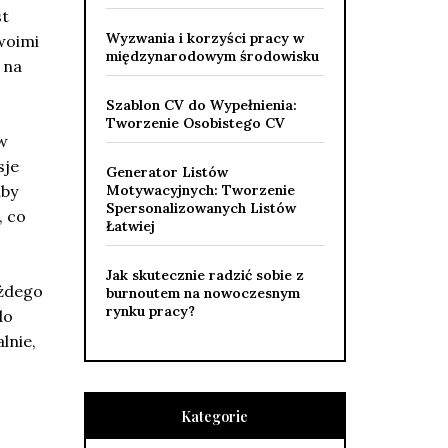
st
Wyzwania i korzyści pracy w
woimi
międzynarodowym środowisku
 na
Szablon CV do Wypełnienia:
Tworzenie Osobistego CV
w
sje
Generator Listów
aby
Motywacyjnych: Tworzenie
Spersonalizowanych Listów
, co
Łatwiej
Jak skutecznie radzić sobie z
ażdego
burnoutem na nowoczesnym
rynku pracy?
do
lnie,
Kategorie