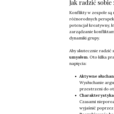
Jak radzić sobie
Konflikty w zespole s
różnorodnych perspekt
potencjał kreatywny, k
zarządzanie konflikta
dynamiki grupy.
Aby skutecznie radzić s
umysłem
. Oto kilka 
napięcia:
Aktywne słuchan
Wysłuchanie arg
przestrzeni do ot
Charakterystyka
Czasami nieporoz
wyjaśnić poprzez