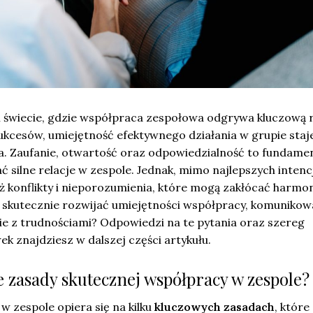
m świecie, gdzie współpraca zespołowa odgrywa kluczową 
ukcesów, umiejętność efektywnego działania w grupie staje
a. Zaufanie, otwartość oraz odpowiedzialność to fundamen
silne relacje w zespole. Jednak, mimo najlepszych intencj
ż konflikty i nieporozumienia, które mogą zakłócać harmon
 skutecznie rozwijać umiejętności współpracy, komunikow
bie z trudnościami? Odpowiedzi na te pytania oraz szereg
 znajdziesz w dalszej części artykułu.
e zasady skutecznej współpracy w zespole?
 zespole opiera się na kilku
kluczowych zasadach
, które