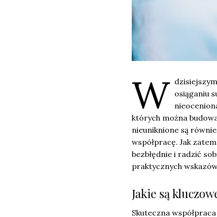
W
dzisiejszy
osiąganiu s
nieocenion
których można budować 
nieuniknione są równie
współpracę. Jak zatem
bezbłędnie i radzić so
praktycznych wskazówek
Jakie są kluczow
Skuteczna współpraca w