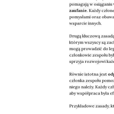
pomagają w osiąganiu 
zaufanie
. Każdy człon
pomysłami oraz obawami
wsparcie innych.
Drugą kluczową zasadą
którym wszyscy są zach
mogą prowadzić do lep
członkowie zespołu byl
sprzyja rozwojowi każ
Równie istotna jest
od
członka zespołu pomoże
niego należy. Każdy c
aby współpraca była ef
Przykładowe zasady, k