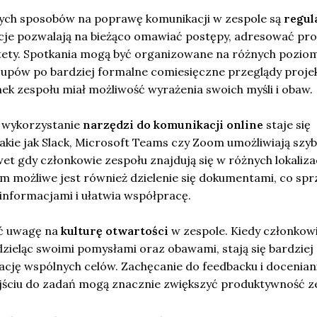
ych sposobów na poprawę komunikacji w zespole są
regul
acje pozwalają na bieżąco omawiać postępy, adresować pr
tety. Spotkania mogą być organizowane na różnych pozio
upów po bardziej formalne comiesięczne przeglądy proje
ek zespołu miał możliwość wyrażenia swoich myśli i obaw.
, wykorzystanie
narzędzi do komunikacji online
staje się
akie jak Slack, Microsoft Teams czy Zoom umożliwiają szybk
et gdy członkowie zespołu znajdują się w różnych lokaliza
m możliwe jest również dzielenie się dokumentami, co spr
informacjami i ułatwia współpracę.
ć uwagę na
kulturę otwartości
w zespole. Kiedy członkow
zieląc swoimi pomysłami oraz obawami, stają się bardziej
ację wspólnych celów. Zachęcanie do feedbacku i docenian
ściu do zadań mogą znacznie zwiększyć produktywność z