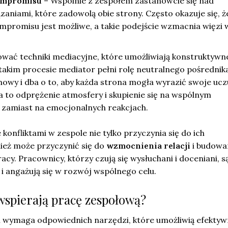
ompromisu
– Wspólnie z zespołem zastanówcie się nad
aniami, które zadowolą obie strony. Często okazuje się, ż
promisu jest możliwe, a takie podejście wzmacnia więzi 
wać techniki mediacyjne, które umożliwiają konstruktywn
 takim procesie mediator pełni rolę neutralnego pośrednika
wy i dba o to, aby każda strona mogła wyrazić swoje uczu
 to odprężenie atmosfery i skupienie się na wspólnym
 zamiast na emocjonalnych reakcjach.
konfliktami w zespole nie tylko przyczynia się do ich
nież może przyczynić się do
wzmocnienia relacji
i budowa
acy. Pracownicy, którzy czują się wysłuchani i doceniani, s
i angażują się w rozwój wspólnego celu.
 wspierają pracę zespołową?
 wymaga odpowiednich narzędzi, które umożliwią efektyw