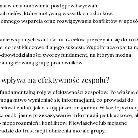
nia w celu omówienia postępów i wyzwań.
ych celów, które motywują wszystkich członków.
emnego wsparcia oraz rozwiązywania konfliktów w spos
ie wspólnych wartości oraz celów przyczynia się do roz
ole, co jest kluczowe dla jego sukcesu. Współpraca oparta n
i odpowiedzialności tworzy fundament, na którym można
 zaangażowaną grupę pracowników.
 wpływa na efektywność zespołu?
undamentalną rolę w efektywności zespołów. To właśnie d
 mogą łatwo wymieniać się informacjami, co prowadzi do
elów i zadań, jakie stoją przed zespołem. W każdej sytuacj
ka osób,
jasne przekazywanie informacji
jest kluczowe, a
nieporozumień i konfliktów. Niewłaściwe lub niejasne
zić do frustracji i obniżenia morale grupy.