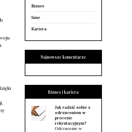
Biznes
Inne
ób
Kariera
woju
a
Najnowsze komentarze
zięki
Biznes i kariera
i,
Jak radzić sobie z
by
odrzuceniem w
procesie
rekrutacyjnym?
Odrzucenie w