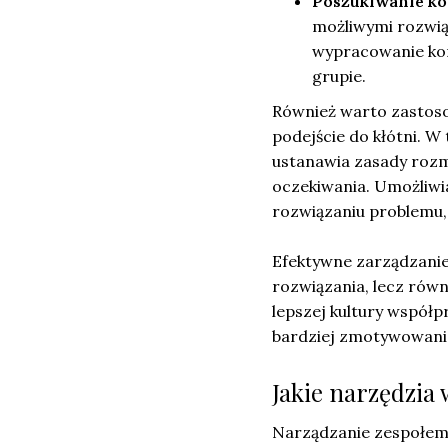
Poszukiwanie k
możliwymi rozwiąz
wypracowanie kom
grupie.
Również warto zastoso
podejście do kłótni. W
ustanawia zasady rozmo
oczekiwania. Umożliwia
rozwiązaniu problemu,
Efektywne zarządzanie 
rozwiązania, lecz rów
lepszej kultury współpr
bardziej zmotywowani 
Jakie narzędzia
Narządzanie zespołem