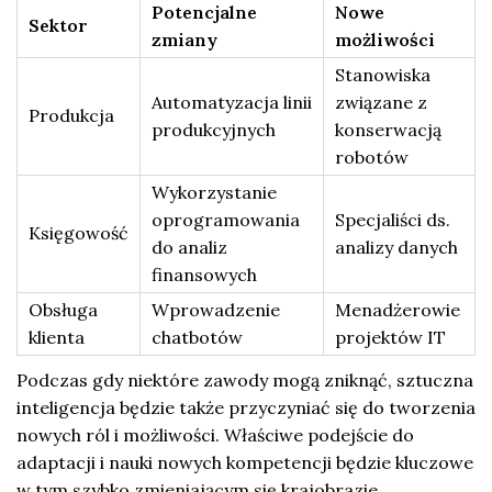
Potencjalne
Nowe
Sektor
zmiany
możliwości
Stanowiska
Automatyzacja linii
związane z
Produkcja
produkcyjnych
konserwacją
robotów
Wykorzystanie
oprogramowania
Specjaliści ds.
Księgowość
do analiz
analizy danych
finansowych
Obsługa
Wprowadzenie
Menadżerowie
klienta
chatbotów
projektów IT
Podczas gdy niektóre zawody mogą zniknąć, sztuczna
inteligencja będzie także przyczyniać się do tworzenia
nowych ról i możliwości. Właściwe podejście do
adaptacji i nauki nowych kompetencji będzie kluczowe
w tym szybko zmieniającym się krajobrazie