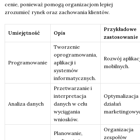
cenie, ponieważ pomogą organizacjom lepiej
zrozumieć rynek oraz zachowania klientów.
Przykładowe
Umiejętność
Opis
zastosowanie
Tworzenie
oprogramowania,
Rozwój aplikacj
Programowanie
aplikacji i
mobilnych.
systemów
informatycznych.
Przetwarzanie i
interpretacja
Optymalizacja
Analiza danych
danych w celu
działań
wyciągania
marketingowyc
wniosków.
Organizacja
Planowanie,
zespołów