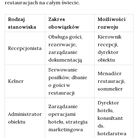
restauracjach na całym świecie.
Rodzaj
Zakres
Możliwości
stanowiska
obowiązków
rozwoju
Obsługa gości,
Kierownik
rezerwacje,
recepcji,
Recepcjonista
zarządzanie
dyrektor
dokumentacją
obiektu
Serwowanie
Menadżer
posiłków, dbanie
Kelner
restauracji,
o gości w
sommelier
restauracji
Dyrektor
Zarządzanie
hotelu,
Administrator
operacjami
konsultant
obiektu
hotelu, strategia
ds.
marketingowa
hotelarstwa