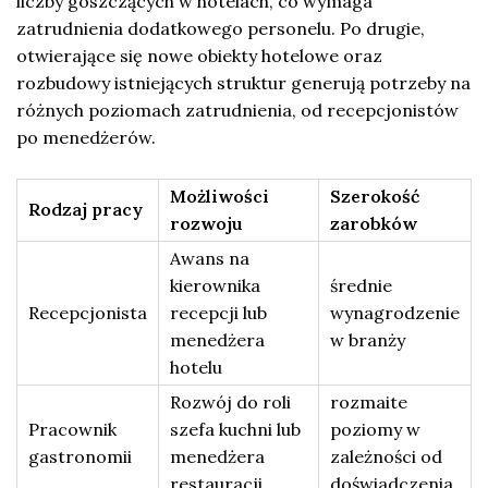
liczby goszczących w hotelach, co wymaga
zatrudnienia dodatkowego personelu. Po drugie,
otwierające się nowe obiekty hotelowe oraz
rozbudowy istniejących struktur generują potrzeby na
różnych poziomach zatrudnienia, od recepcjonistów
po menedżerów.
Możliwości
Szerokość
Rodzaj pracy
rozwoju
zarobków
Awans na
kierownika
średnie
Recepcjonista
recepcji lub
wynagrodzenie
menedżera
w branży
hotelu
Rozwój do roli
rozmaite
Pracownik
szefa kuchni lub
poziomy w
gastronomii
menedżera
zależności od
restauracji
doświadczenia