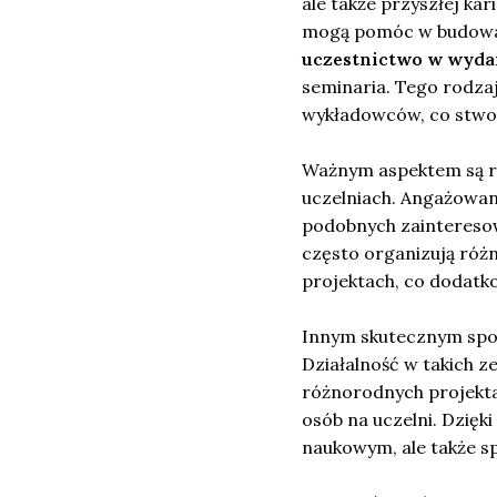
ale także przyszłej ka
mogą pomóc w budowani
uczestnictwo w wyda
seminaria. Tego rodza
wykładowców, co stwor
Ważnym aspektem są 
uczelniach. Angażowani
podobnych zainteresow
często organizują różn
projektach, co dodatk
Innym skutecznym spo
Działalność w takich z
różnorodnych projekta
osób na uczelni. Dzięk
naukowym, ale także s