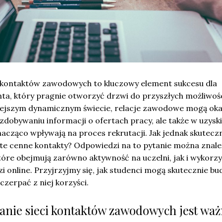
 kontaktów zawodowych to kluczowy element sukcesu dla
ta, który pragnie otworzyć drzwi do przyszłych możliwoś
siejszym dynamicznym świecie, relacje zawodowe mogą oka
 zdobywaniu informacji o ofertach pracy, ale także w uzysk
acząco wpływają na proces rekrutacji. Jak jednak skutecz
 te cenne kontakty? Odpowiedzi na to pytanie można znal
tóre obejmują zarówno aktywność na uczelni, jak i wykorzy
 online. Przyjrzyjmy się, jak studenci mogą skutecznie b
czerpać z niej korzyści.
nie sieci kontaktów zawodowych jest wa