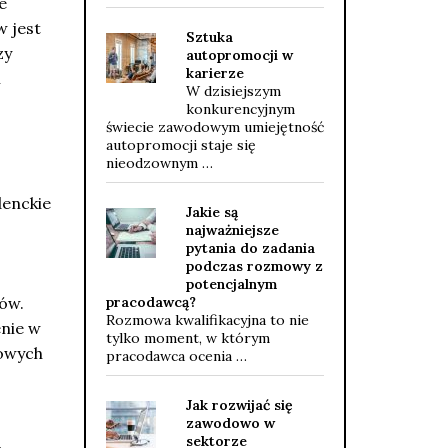
e
 jest
Sztuka
zy
autopromocji w
karierze
i
W dzisiejszym
konkurencyjnym
świecie zawodowym umiejętność
autopromocji staje się
nieodzownym …
denckie
Jakie są
najważniejsze
pytania do zadania
podczas rozmowy z
potencjalnym
bów.
pracodawcą?
Rozmowa kwalifikacyjna to nie
enie w
tylko moment, w którym
zowych
pracodawca ocenia …
Jak rozwijać się
zawodowo w
sektorze