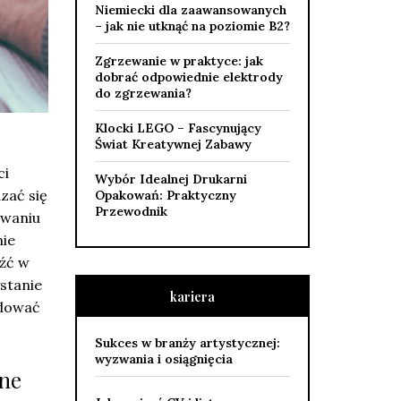
Niemiecki dla zaawansowanych
– jak nie utknąć na poziomie B2?
Zgrzewanie w praktyce: jak
dobrać odpowiednie elektrody
do zgrzewania?
Klocki LEGO – Fascynujący
Świat Kreatywnej Zabawy
ci
Wybór Idealnej Drukarni
zać się
Opakowań: Praktyczny
Przewodnik
iwaniu
nie
eźć w
stanie
kariera
udować
Sukces w branży artystycznej:
wyzwania i osiągnięcia
żne