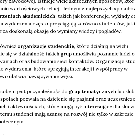
riery zawodowej. Istnieje wiele skutecznych sposobów, któr
u wartościowych relacji. Jednym z najlepszych sposobów
rzeniach akademickich
, takich jak konferencje, wykłady c
ju wydarzenia często przyciągają zarówno studentów, jak 
za doskonałą okazję do wymiany wiedzy i poglądów.
również
organizacje studenckie
, które działają na wielu
e się w działalność takich grup umożliwia poznanie ludzi o
aniach oraz budowanie sieci kontaktów. Organizacje stu
e wydarzenia, które sprzyjają interakcji i współpracy w
owo ułatwia nawiązywanie więzi.
sobem jest przynależność do
grup tematycznych
lub klu
espołach pozwala na dzielenie się pasjami oraz uczestnicz
ch i aktywnościach, które mogą być interesujące dla kluc
i temu studenci mają szansę na rozwój nie tylko w zakresie
połecznym.