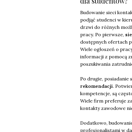
dla studentów?
Budowanie sieci konta
podjąć studenci w kier
drzwi do różnych możli
pracy. Po pierwsze,
si
dostępnych ofertach pr
Wiele ogłoszeń o pracy
informacji z pomocą 
poszukiwania zatrudni
Po drugie, posiadanie 
rekomendacji
. Potwie
kompetencje, są częst
Wiele firm preferuje 
kontakty zawodowe ni
Dodatkowo, budowanie 
profesjonalistami w da