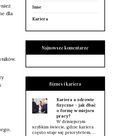
wnież
Inne
ne dla
Kariera
Najnowsze komentarze
wników.
zy
Biznes i kariera
k
Kariera a zdrowie
fizyczne – jak dbać
o formę w miejscu
pracy?
W dzisiejszym
szybkim świecie, gdzie kariera
iego,
często staje się priorytetem, …