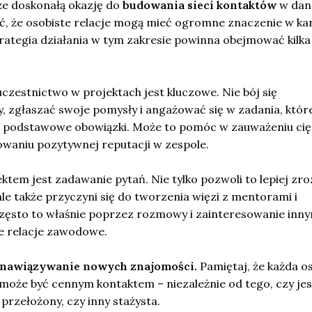
że doskonałą okazję do
budowania sieci kontaktów
w dan
ć, że osobiste relacje mogą mieć ogromne znaczenie w ka
rategia działania w tym zakresie powinna obejmować kilka
czestnictwo w projektach jest kluczowe. Nie bój się
, zgłaszać swoje pomysły i angażować się w zadania, któr
e podstawowe obowiązki. Może to pomóc w zauważeniu cię
owaniu pozytywnej reputacji w zespole.
tem jest zadawanie pytań. Nie tylko pozwoli to lepiej zr
ale także przyczyni się do tworzenia więzi z mentorami i
ęsto to właśnie poprzez rozmowy i zainteresowanie inny
e relacje zawodowe.
 nawiązywanie nowych znajomości.
Pamiętaj, że każda o
może być cennym kontaktem – niezależnie od tego, czy jes
przełożony, czy inny stażysta.