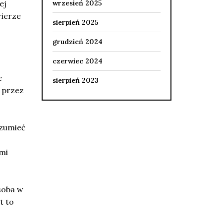
ej
wrzesień 2025
rierze
sierpień 2025
grudzień 2024
czerwiec 2024
e
sierpień 2023
 przez
ozumieć
mi
soba w
t to