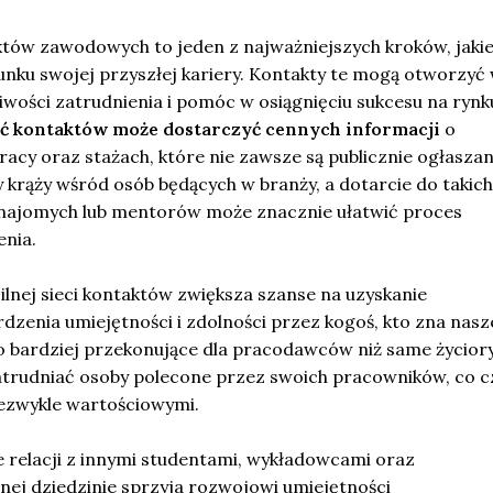
któw zawodowych to jeden z najważniejszych kroków, jaki
unku swojej przyszłej kariery. Kontakty te mogą otworzyć 
wości zatrudnienia i pomóc w osiągnięciu sukcesu na rynk
eć kontaktów może dostarczyć cennych informacji
o
acy oraz stażach, które nie zawsze są publicznie ogłaszan
 krąży wśród osób będących w branży, a dotarcie do takich
znajomych lub mentorów może znacznie ułatwić proces
enia.
silnej sieci kontaktów zwiększa szanse na uzyskanie
rdzenia umiejętności i zdolności przez kogoś, kto zna nasz
o bardziej przekonujące dla pracodawców niż same życiory
zatrudniać osoby polecone przez swoich pracowników, co c
ezwykle wartościowymi.
relacji z innymi studentami, wykładowcami oraz
nej dziedzinie sprzyja rozwojowi umiejętności