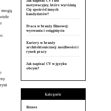
Jak napisać CV i list
motywacyjny, które wyróżnią
Cię spośród innych
e mogą
kandydatów?
wiele
u
Praca w branży filmowej:
wyzwania i osiągnięcia
e.
Kariery w branży
architektonicznej: możliwości i
rynek pracy
Jak napisać CV w języku
obcym?
e
sy.
zyni
Kategorie
Biznes