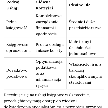
Rodzaj
Główne
Idealne Dla
Usługi
Korzyści
Kompleksowe
Pełna
zarządzanie
Średnie i duże
księgowość
finansami i
przedsiębiorstwa
zgodnością
Małe firmy i
Księgowość
Prosta obsługa
działalności
uproszczona
i niższe koszty
jednoosobowe
Optymalizacja
Właściciele firm z
podatkowa
Doradztwo
bardziej
oraz
podatkowe
skomplikowanymi
minimalizacja
strukturami
ryzyka
Decydując się na usługi księgowe w Szczecinie,
przedsiębiorcy mają dostęp do wiedzy i
doświadczenia specjalistów, co z pewnością przynosi