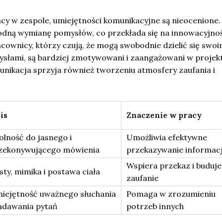
cy w zespole, umiejętności komunikacyjne są nieocenione.
dną wymianę pomysłów, co przekłada się na innowacyjnoś
cownicy, którzy czują, że mogą swobodnie dzielić się swoi
ysłami, są bardziej zmotywowani i zaangażowani w projek
unikacja sprzyja również tworzeniu atmosfery zaufania i
.
is
Znaczenie w pracy
olność do jasnego i
Umożliwia efektywne
zekonywującego mówienia
przekazywanie informacj
Wspiera przekaz i buduje
sty, mimika i postawa ciała
zaufanie
iejętność uważnego słuchania
Pomaga w zrozumieniu
zadawania pytań
potrzeb innych