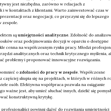
tywny jest niezbędna, zarówno w relacjach z
k i w kontaktach z klientami. Warto zainwestować czas w
rezentacji oraz negocjacji, co przyczyni się do lepszego
w zespole.
pektem są
umiejętności analityczne
. Zdolność do analizo
iosków oraz podejmowania decyzji w oparciu o dostępne
kle cenna na współczesnym rynku pracy. Młodzi profesjona
rzędzi analitycznych oraz technik krytycznego myślenia, a
wać problemy i proponować innowacyjne rozwiązania.
pomnieć o
zdolności do pracy w zespole
. Współczesne
 częściej skupia się na projektach, w których w różnych r
iele osób. Efektywna współpraca pozwala na osiąganie
go ważne jest, aby umieć słuchać innych, dzielić się pomys
wać konstruktywną krytykę.
profesjonaliści powinni dążyć do rozwijania umiejętności