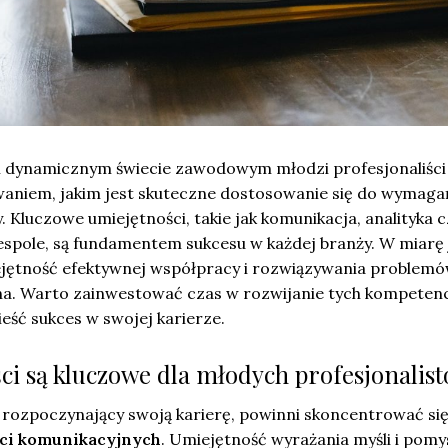
m dynamicznym świecie zawodowym młodzi profesjonaliści 
aniem, jakim jest skuteczne dostosowanie się do wymaga
. Kluczowe umiejętności, takie jak komunikacja, analityka c
espole, są fundamentem sukcesu w każdej branży. W miarę 
iejętność efektywnej współpracy i rozwiązywania problemó
na. Warto zainwestować czas w rozwijanie tych kompetencj
eść sukces w swojej karierze.
ści są kluczowe dla młodych profesjonalis
, rozpoczynający swoją karierę, powinni skoncentrować si
ci komunikacyjnych
. Umiejętność wyrażania myśli i pom