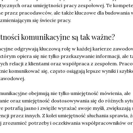
itycznych oraz umiejętności pracy zespołowej. Te kompet
ane przez pracodawców, ale także kluczowe dla budowania 
zmieniającym się świecie pracy.
tności komunikacyjne są tak ważne?
cyjne odgrywają kluczową rolę w każdej karierze zawodow
órym opiera się nie tylko przekazywanie informacji, ale t
ch relacji z klientami oraz współpraca z zespołem. Praco
znie komunikować się, często osiągają lepsze wyniki i szybk
 zawodowej.
unikacyjne obejmują nie tylko umiejętność mówienia, ale
nie oraz umiejętność dostosowywania się do różnych sytua
e potrafią jasno i zwięźle wyrażać swoje myśli, zwiększają
ncji przez innych. Z kolei umiejętność słuchania sprawia, ż
iej zrozumieć potrzeby i oczekiwania współpracowników o