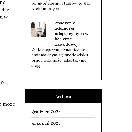
rne
po ukończeniu studiów to dla
wielu młodych …
ach z
su w
Znaczenie
zdolności
adaptacyjnych w
karierze
zawodowej
W dzisiejszym, dynamicznie
zmieniającym się środowisku
pracy, zdolności adaptacyjne
stają …
 w
Archiwa
h może
grudzień 2025
wrzesień 2025