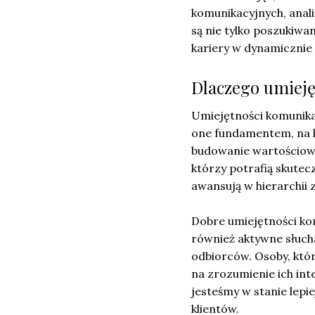
komunikacyjnych, anal
są nie tylko poszukiw
kariery w dynamicznie 
Dlaczego umieję
Umiejętności komunika
one fundamentem, na kt
budowanie wartościowy
którzy potrafią skutec
awansują w hierarchii
Dobre umiejętności kom
również aktywne słucha
odbiorców. Osoby, któr
na zrozumienie ich inte
jesteśmy w stanie lep
klientów.