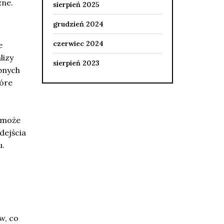
zne.
sierpień 2025
grudzień 2024
czerwiec 2024
e
lizy
sierpień 2023
bnych
tóre
h może
dejścia
u.
w, co