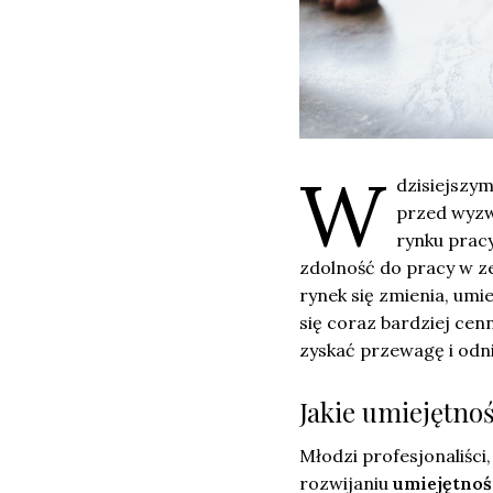
W
dzisiejszy
przed wyzw
rynku pracy
zdolność do pracy w z
rynek się zmienia, um
się coraz bardziej cen
zyskać przewagę i odni
Jakie umiejętno
Młodzi profesjonaliści
rozwijaniu
umiejętnoś