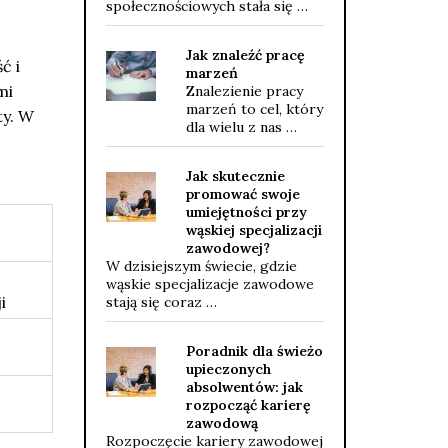
społecznościowych stała się …
Jak znaleźć pracę
ć i
marzeń
mi
Znalezienie pracy
marzeń to cel, który
ty. W
dla wielu z nas …
Jak skutecznie
promować swoje
umiejętności przy
wąskiej specjalizacji
zawodowej?
W dzisiejszym świecie, gdzie
wąskie specjalizacje zawodowe
i
stają się coraz …
Poradnik dla świeżo
upieczonych
absolwentów: jak
rozpocząć karierę
zawodową
Rozpoczęcie kariery zawodowej