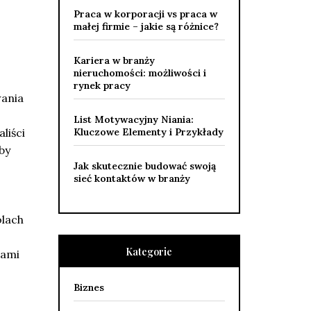
Praca w korporacji vs praca w
małej firmie – jakie są różnice?
Kariera w branży
nieruchomości: możliwości i
rynek pracy
wania
List Motywacyjny Niania:
liści
Kluczowe Elementy i Przykłady
by
Jak skutecznie budować swoją
sieć kontaktów w branży
olach
Kategorie
łami
Biznes