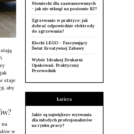
Niemiecki dla zaawansowanych
– jak nie utknąć na poziomie B2?
Zgrzewanie w praktyce: jak
dobrać odpowiednie elektrody
do zgrzewania?
Klocki LEGO – Fascynujący
Świat Kreatywnej Zabawy
stają
ń
Wybór Idealnej Drukarni
zy
Opakowań: Praktyczny
Przewodnik
jak
w staje
i, aby
kariera
tów?
Jakie są największe wyzwania
dla młodych profesjonalistów
ę na
na rynku pracy?
ysłów w