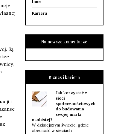
Inne
encje
własnej
Kariera
Najnowsze komentarze
ej. Są
akże
wnicy,
o
Biznes i kariera
Jak korzystać z
sieci
cji i
społecznościowych
 szanse
do budowania
swojej marki
e
osobistej?
raz
W dzisiejszym świecie, gdzie
obecność w sieciach