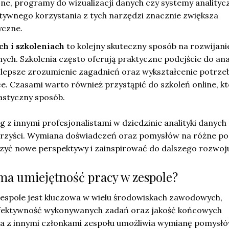
jne, programy do wizualizacji danych czy systemy analityc
tywnego korzystania z tych narzędzi znacznie zwiększa
yczne.
ch i szkoleniach
to kolejny skuteczny sposób na rozwijani
nych. Szkolenia często oferują praktyczne podejście do ana
 lepsze zrozumienie zagadnień oraz wykształcenie potrze
e. Czasami warto również przystąpić do szkoleń online, k
astyczny sposób.
 z innymi profesjonalistami w dziedzinie analityki danyc
rzyści. Wymiana doświadczeń oraz pomysłów na różne po
zyć nowe perspektywy i zainspirować do dalszego rozwoj
 ma umiejętność pracy w zespole?
espole jest kluczowa w wielu środowiskach zawodowych,
fektywność wykonywanych zadań oraz jakość końcowych
a z innymi członkami zespołu umożliwia wymianę pomysłó