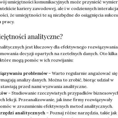
wój umiejętności komunikacyjnych może przynieść wymie
ontekście kariery zawodowej, ale i w codziennych interakcj
ości, że umiejętności te są niezbędne do osiągnięcia sukce
 pracy.
ejętności analityczne?
nalitycznych jest kluczowy dla efektywnego rozwiązywania
owania decyzji opartych na rzetelnych danych. Oto kilka
które mogą pomóc w ich rozwijaniu:
wiązywaniu problemów
– Warto regularnie angażować się
ymagają analizy danych. Można to zrobić, biorąc udział w
 stawiają przed nami wyzwania analityczne.
ków
– Studiowanie rzeczywistych przypadków biznesowyc
h lekcji. Przeanalizowanie, jak inne firmy rozwiązywały
omóc w zrozumieniu efektywnych metod analitycznych.
arzędzi analitycznych
– Poznaj różne narzędzia, takie jak