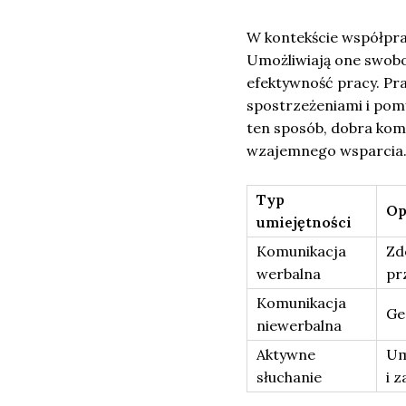
W kontekście współpra
Umożliwiają one swobo
efektywność pracy. Pra
spostrzeżeniami i pom
ten sposób, dobra kom
wzajemnego wsparcia
Typ
Op
umiejętności
Komunikacja
Zd
werbalna
pr
Komunikacja
Ge
niewerbalna
Aktywne
Um
słuchanie
i 