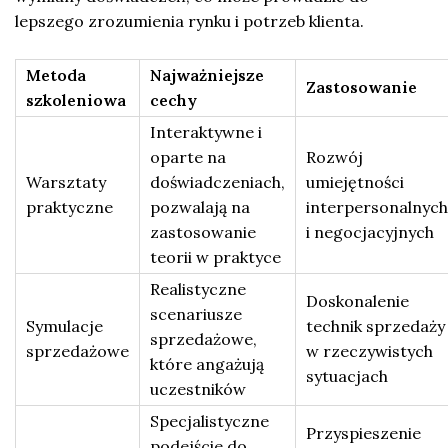
lepszego zrozumienia rynku i potrzeb klienta.
Metoda
Najważniejsze
Zastosowanie
szkoleniowa
cechy
Interaktywne i
oparte na
Rozwój
Warsztaty
doświadczeniach,
umiejętności
praktyczne
pozwalają na
interpersonalnych
zastosowanie
i negocjacyjnych
teorii w praktyce
Realistyczne
Doskonalenie
scenariusze
Symulacje
technik sprzedaży
sprzedażowe,
sprzedażowe
w rzeczywistych
które angażują
sytuacjach
uczestników
Specjalistyczne
Przyspieszenie
podejście do