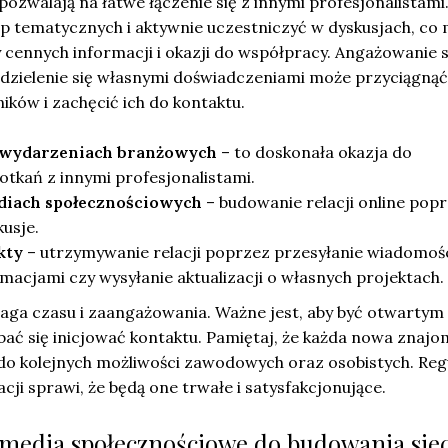
pozwalają na łatwe łączenie się z innymi profesjonalistami
p tematycznych i aktywnie uczestniczyć w dyskusjach, co
cennych informacji i okazji do współpracy. Angażowanie s
 dzielenie się własnymi doświadczeniami może przyciągnąć
ków i zachęcić ich do kontaktu.
 wydarzeniach branżowych
– to doskonała okazja do
tkań z innymi profesjonalistami.
diach społecznościowych
– budowanie relacji online pop
usje.
kty
– utrzymywanie relacji poprzez przesyłanie wiadomośc
ormacjami czy wysyłanie aktualizacji o własnych projektach.
aga czasu i zaangażowania. Ważne jest, aby być otwartym
bać się inicjować kontaktu. Pamiętaj, że każda nowa znaj
o kolejnych możliwości zawodowych oraz osobistych. Reg
cji sprawi, że będą one trwałe i satysfakcjonujące.
 media społecznościowe do budowania siec