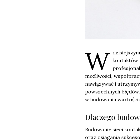
W
dzisiejszym
kontaktów t
profesjona
możliwości, współprac
nawiązywać i utrzymyw
powszechnych błędów. 
w budowaniu wartościo
Dlaczego budowa
Budowanie sieci kont
oraz osiągania sukcesó