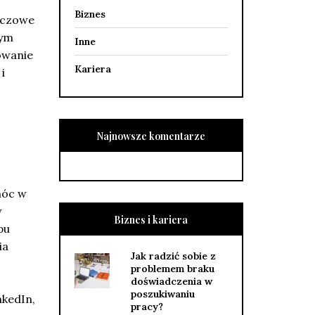
Biznes
luczowe
nym
Inne
owanie
Kariera
i
Najnowsze komentarze
móc w
w
Biznes i kariera
pu
ia
Jak radzić sobie z
problemem braku
doświadczenia w
poszukiwaniu
nkedIn,
pracy?