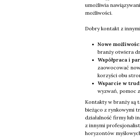
umożliwia nawiązywanie
możliwości.
Dobry kontakt z innym
Nowe możliwośc
branży otwiera d
Współpraca i pa
zaowocować nowym
korzyści obu str
Wsparcie w trud
wyzwań, pomoc ze
Kontakty w branży są 
bieżąco z rynkowymi t
działalność firmy lub
z innymi profesjonalis
horyzontów myślowyc