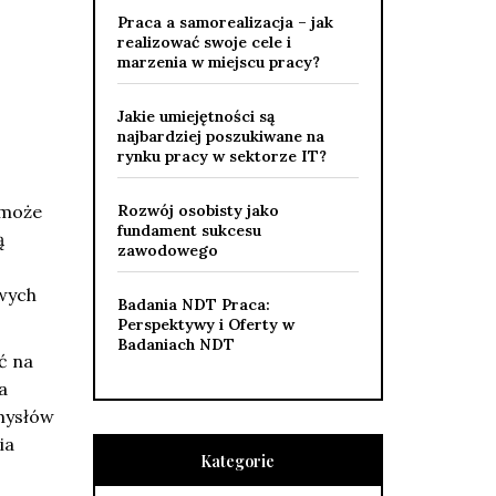
Praca a samorealizacja – jak
realizować swoje cele i
marzenia w miejscu pracy?
Jakie umiejętności są
najbardziej poszukiwane na
rynku pracy w sektorze IT?
 może
Rozwój osobisty jako
fundament sukcesu
ą
zawodowego
wych
Badania NDT Praca:
Perspektywy i Oferty w
Badaniach NDT
ć na
a
omysłów
ia
Kategorie