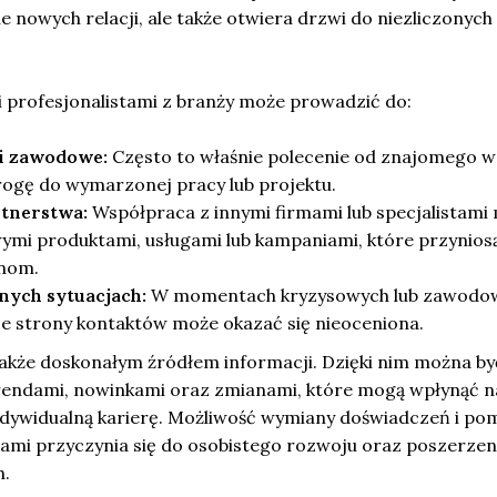
 nowych relacji, ale także otwiera drzwi do niezliczonych
i profesjonalistami z branży może prowadzić do:
i zawodowe:
Często to właśnie polecenie od znajomego w
rogę do wymarzonej pracy lub projektu.
rtnerstwa:
Współpraca z innymi firmami lub specjalistami
i produktami, usługami lub kampaniami, które przynios
onom.
nych sytuacjach:
W momentach kryzysowych lub zawodo
 strony kontaktów może okazać się nieoceniona.
także doskonałym źródłem informacji. Dzięki nim można by
rendami, nowinkami oraz zmianami, które mogą wpłynąć n
 indywidualną karierę. Możliwość wymiany doświadczeń i p
tami przyczynia się do osobistego rozwoju oraz poszerzen
h.