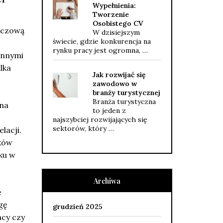
Wypełnienia:
Tworzenie
Osobistego CV
luczową
W dzisiejszym
świecie, gdzie konkurencja na
rynku pracy jest ogromna, …
innymi
lka
Jak rozwijać się
zawodowo w
branży turystycznej
Branża turystyczna
 na
to jeden z
najszybciej rozwijających się
sektorów, który …
lacji.
ków
ku w
Archiwa
ę
gę
grudzień 2025
acy czy