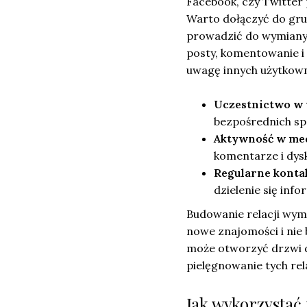
Facebook, czy Twitter 
Warto dołączyć do gru
prowadzić do wymiany 
posty, komentowanie i
uwagę innych użytkowni
Uczestnictwo w
bezpośrednich spo
Aktywność w me
komentarze i dysk
Regularne konta
dzielenie się inf
Budowanie relacji wym
nowe znajomości i nie 
może otworzyć drzwi d
pielęgnowanie tych rela
Jak wykorzystać