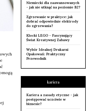
Niemiecki dla zaawansowanych
– jak nie utknąć na poziomie B2?
Zgrzewanie w praktyce: jak
dobrać odpowiednie elektrody
do zgrzewania?
Klocki LEGO – Fascynujący
Świat Kreatywnej Zabawy
Wybór Idealnej Drukarni
nowych
Opakowań: Praktyczny
Przewodnik
ie
ać
 pomogą
kariera
Kariera a zasady etyczne – jak
postępować uczciwie w
ej
biznesie?