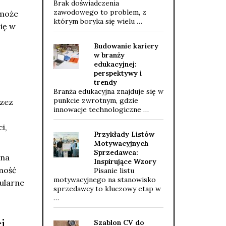
.
Brak doświadczenia
zawodowego to problem, z
 może
którym boryka się wielu …
ię w
Budowanie kariery
w branży
edukacyjnej:
perspektywy i
trendy
Branża edukacyjna znajduje się w
punkcie zwrotnym, gdzie
rzez
innowacje technologiczne …
i,
Przykłady Listów
Motywacyjnych
Sprzedawca:
 na
Inspirujące Wzory
omość
Pisanie listu
motywacyjnego na stanowisko
ularne
sprzedawcy to kluczowy etap w
…
i
Szablon CV do