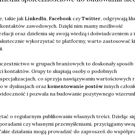
, takie jak
LinkedIn
,
Facebook
czy
Twitter
, odgrywają k
i kontaktów zawodowych. Dzięki nim mamy możliwość
lacji oraz dzielenia się swoją wiedzą i doświadczeniem z 
 skutecznie wykorzystać te platformy, warto zastosować ki
i.
uczestnictwo w grupach branżowych to doskonały sposób
ci kontaktów. Grupy te skupiają osoby o podobnych
specjalizacjach, co sprzyja nawiązywaniu wartościowych re
o w dyskusjach oraz
komentowanie postów
innych człon
 widoczność i pozwala na budowanie pozytywnego wizerun
tać o regularnym publikowaniu własnych treści. Dzieląc si
 poradami czy własnymi przemyśleniami, przyciągamy uwa
Takie działania mogą prowadzić do zaproszeń do współpr