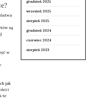
grudzień 2025
we?
wrzesień 2025
eństwa
sierpień 2025
ytów są
grudzień 2024
j
czerwiec 2024
sierpień 2023
 być w
e
ich jak
ści i
k te