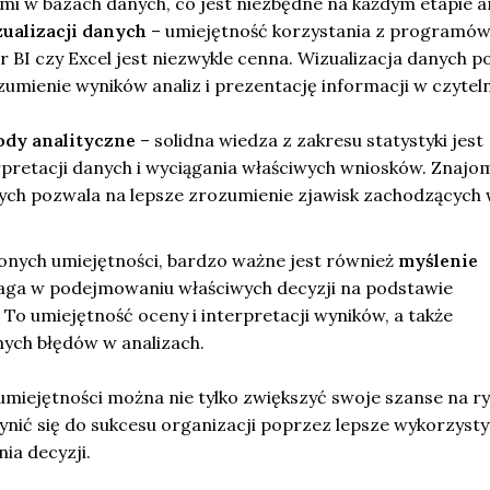
i w bazach danych, co jest niezbędne na każdym etapie an
ualizacji danych
– umiejętność korzystania z programów
r BI czy Excel jest niezwykle cenna. Wizualizacja danych 
zumienie wyników analiz i prezentację informacji w czytel
ody analityczne
– solidna wiedza z zakresu statystyki jest
rpretacji danych i wyciągania właściwych wniosków. Znajo
ych pozwala na lepsze zrozumienie zjawisk zachodzących
nych umiejętności, bardzo ważne jest również
myślenie
aga w podejmowaniu właściwych decyzji na podstawie
To umiejętność oceny i interpretacji wyników, a także
lnych błędów w analizach.
 umiejętności można nie tylko zwiększyć swoje szanse na r
zynić się do sukcesu organizacji poprzez lepsze wykorzyst
a decyzji.