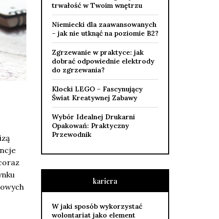
trwałość w Twoim wnętrzu
Niemiecki dla zaawansowanych
– jak nie utknąć na poziomie B2?
Zgrzewanie w praktyce: jak
dobrać odpowiednie elektrody
do zgrzewania?
Klocki LEGO – Fascynujący
Świat Kreatywnej Zabawy
Wybór Idealnej Drukarni
Opakowań: Praktyczny
Przewodnik
izą
ncje
 coraz
ynku
kariera
dowych
W jaki sposób wykorzystać
wolontariat jako element