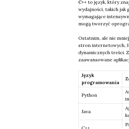
C++
to język, który zn
wydajności, takich ja
wymagające intensywne
mogą tworzyć oprogram
Ostatnim, ale nie mnie
stron internetowych, 
dynamicznych treści. 
zaawansowane aplikac
Język
Z
programowania
A
Python
i
A
Java
k
P
C++