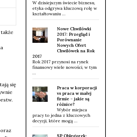
W dzisiejszym świecie biznesu,
etyka odgrywa kluczową rolę w
kształtowaniu …
Nowe Chwilówki
 także
2017: Przegląd i
Porównanie
Nowych Ofert
na
Chwilówek na Rok
2017
Rok 2017 przynosi na rynek
finansowy wiele nowości, w tym
…
ają się
Praca w korporacji
tywnie
vs praca w małej
firmie – jakie są
orstw.
różnice?
Wybór miejsca
pracy to jedna z kluczowych
decyzji, które mogą …
 oraz
SP Oblęgorek: