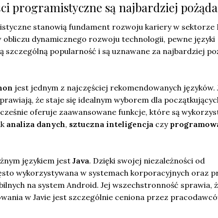
ści programistyczne są najbardziej pożąd
styczne stanowią fundament rozwoju kariery w sektorze 
w obliczu dynamicznego rozwoju technologii, pewne języki
 szczególną popularność i są uznawane za najbardziej p
hon
jest jednym z najczęściej rekomendowanych języków. 
sprawiają, że staje się idealnym wyborem dla początkującyc
cześnie oferuje zaawansowane funkcje, które są wykorzy
ak
analiza danych
,
sztuczna inteligencja
czy
programow
żnym językiem jest
Java
. Dzięki swojej niezależności od
często wykorzystywana w systemach korporacyjnych oraz p
bilnych na system Android. Jej wszechstronność sprawia, 
ania w Javie jest szczególnie ceniona przez pracodawcó