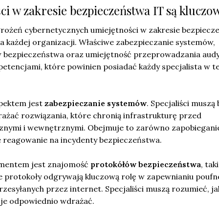
ci w zakresie bezpieczeństwa IT są kluczo
rożeń cybernetycznych umiejętności w zakresie bezpiecz
dla każdej organizacji. Właściwe zabezpieczanie systemów,
 bezpieczeństwa oraz umiejętność przeprowadzania aud
tencjami, które powinien posiadać każdy specjalista w te
pektem jest
zabezpieczanie systemów
. Specjaliści muszą
rażać rozwiązania, które chronią infrastrukturę przed
znymi i wewnętrznymi. Obejmuje to zarówno zapobiegani
ne reagowanie na incydenty bezpieczeństwa.
ementem jest znajomość
protokółów bezpieczeństwa
, tak
e protokoły odgrywają kluczową rolę w zapewnianiu poufno
rzesyłanych przez internet. Specjaliści muszą rozumieć, ja
ak je odpowiednio wdrażać.