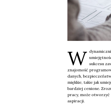
W
dynamicznie
umiejętnoś
sukcesu za
znajomość programowan
danych, bezpieczeńst
miękkie, takie jak umie
bardziej cenione. Zroz
pracy, może otworzyć
aspiracji.