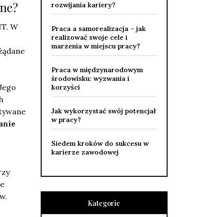
ane?
rozwijania kariery?
IT. W
Praca a samorealizacja – jak
realizować swoje cele i
marzenia w miejscu pracy?
ożądane
Praca w międzynarodowym
środowisku: wyzwania i
Jego
korzyści
h
stywane
Jak wykorzystać swój potencjał
w pracy?
anie
Siedem kroków do sukcesu w
karierze zawodowej
rzy
że
w.
Kategorie