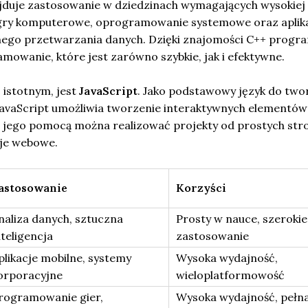
ajduje zastosowanie w dziedzinach wymagających wysokiej
k gry komputerowe, oprogramowanie systemowe oraz aplik
go przetwarzania danych. Dzięki znajomości C++ progra
owanie, które jest zarówno szybkie, jak i efektywne.
j istotnym, jest
JavaScript
. Jako podstawowy język do two
JavaScript umożliwia tworzenie interaktywnych elementów 
Z jego pomocą można realizować projekty od prostych str
je webowe.
astosowanie
Korzyści
naliza danych, sztuczna
Prosty w nauce, szerokie
nteligencja
zastosowanie
plikacje mobilne, systemy
Wysoka wydajność,
orporacyjne
wieloplatformowość
rogramowanie gier,
Wysoka wydajność, pełn