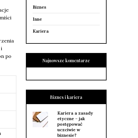
Biznes
acje
miści
Inne
Kariera
rzenia
i
on po
Najnowsze komentarze
Biznes i kariera
Kariera a zasady
etyczne – jak
postępować
uczciwie w
a
biznesie?