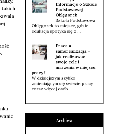
alizy.
Informacje o Szkole
 takich
Podstawowej
Oblęgorek
pozwala
Szkoła Podstawowa
nej
Oblęgorek to miejsce, gdzie
edukacja spotyka się z …
mość
Praca a
samorealizacja –
 w
jak realizować
swoje cele i
marzenia w miejscu
pracy?
W dzisiejszym szybko
zmieniającym się świecie pracy,
coraz więcej osób …
ynku
ywanie
Archiwa