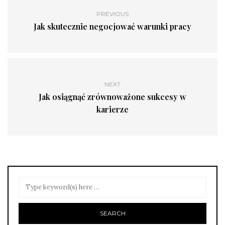
PREVIOUS
Jak skutecznie negocjować warunki pracy
NEXT
Jak osiągnąć zrównoważone sukcesy w
karierze