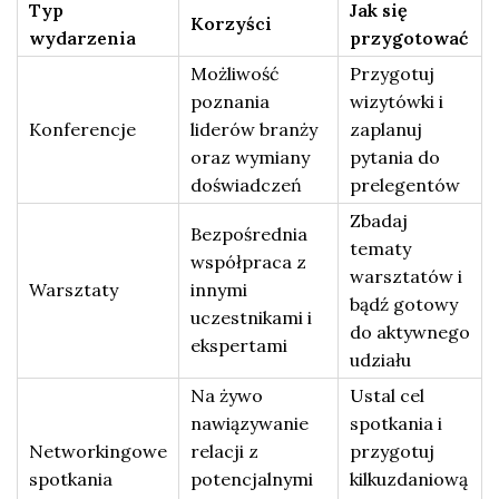
Typ
Jak się
Korzyści
wydarzenia
przygotować
Możliwość
Przygotuj
poznania
wizytówki i
Konferencje
liderów branży
zaplanuj
oraz wymiany
pytania do
doświadczeń
prelegentów
Zbadaj
Bezpośrednia
tematy
współpraca z
warsztatów i
Warsztaty
innymi
bądź gotowy
uczestnikami i
do aktywnego
ekspertami
udziału
Na żywo
Ustal cel
nawiązywanie
spotkania i
Networkingowe
relacji z
przygotuj
spotkania
potencjalnymi
kilkuzdaniową