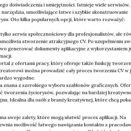
o doświadczenia i umiejętności. Istnieje wiele serwisów,
e narzędzia, umożliwiające łatwe i szybkie skonstruowanie
ysu. Oto kilka popularnych opcji, które warto rozważyć:
 tylko serwis społecznościowy dla profesjonalistów, ale ró
 umożliwia stworzenie atrakcyjnego CV. Po uzupełnieniu s
atwo generować dokumenty aplikacyjne z wykorzystaniem j
macji.
rtal z ofertami pracy, który oferuje także funkcję tworzen
kreatorowi można prowadzić cały proces tworzenia CV w
bardzo wygodne.
a znana z szerokiego wyboru szablonów graficznych. Ofer
ć tworzenia życiorysów, pozwalając na bardziej kreatywn
gnu. Idealna dla osób z branży kreatywnej, które chcą pok
ma swoje zalety, które mogą ułatwić proces aplikacji. Na
pewnia możliwość łatwego nawiązania kontaktu z pracoda