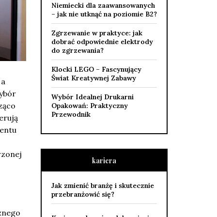
Niemiecki dla zaawansowanych
– jak nie utknąć na poziomie B2?
Zgrzewanie w praktyce: jak
dobrać odpowiednie elektrody
do zgrzewania?
Klocki LEGO – Fascynujący
Świat Kreatywnej Zabawy
 a
Wybór
Wybór Idealnej Drukarni
ząco
Opakowań: Praktyczny
Przewodnik
erują
mentu
rzonej
kariera
Jak zmienić branżę i skutecznie
przebranżowić się?
cznego