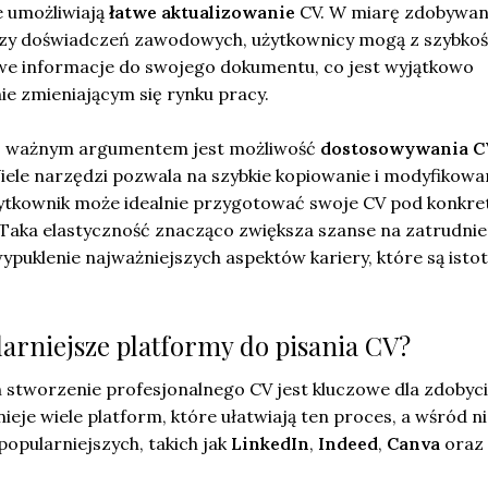
e umożliwiają
łatwe aktualizowanie
CV. W miarę zdobywan
zy doświadczeń zawodowych, użytkownicy mogą z szybkośc
e informacje do swojego dokumentu, co jest wyjątkowo
 zmieniającym się rynku pracy.
iej ważnym argumentem jest możliwość
dostosowywania C
iele narzędzi pozwala na szybkie kopiowanie i modyfikowa
użytkownik może idealnie przygotować swoje CV pod konkre
Taka elastyczność znacząco zwiększa szanse na zatrudnie
puklenie najważniejszych aspektów kariery, które są istot
larniejsze platformy do pisania CV?
h stworzenie profesjonalnego CV jest kluczowe dla zdobyc
ieje wiele platform, które ułatwiają ten proces, a wśród n
jpopularniejszych, takich jak
LinkedIn
,
Indeed
,
Canva
oraz