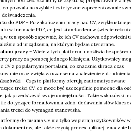
snych potrzeb. Szablony te często są projektowane z myś
, co pozwala na szybkie i estetyczne zaprezentowanie swo
z doświadczenia.
rtu do PDF
– Po zakończeniu pracy nad CV, zwykle istnieje
tu w formacie PDF, co jest standardem w świecie rekrutac
 w ten sposób zapewnić, że ich CV zachowa odpowiedni u
ależnie od urządzenia, na którym będzie otwierane.
talami pracy
– Wiele z tych platform umożliwia bezpośred
ferty pracy za pomocą jednego kliknięcia. Użytkownicy mo
e CV z popularnymi portalami, co znacznie skraca czas
kowanie oraz zwiększa szanse na znalezienie zatrudnienia
skazówki
– Często platformy oferują zautomatyzowane
czące treści CV, co może być szczególnie pomocne dla os
e, jak przedstawić swoje umiejętności. Takie wskazówki m
ie dotyczące formułowania zdań, dodawania słów klucz
nia treści do wymagań stanowiska.
latformy do pisania CV nie tylko wspierają użytkowników w
 dokumentów, ale także czynią proces aplikacji znacznie b