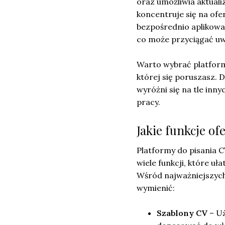
oraz umożliwia aktuali
koncentruje się na ofe
bezpośrednio aplikowa
co może przyciągać uwa
Warto wybrać platform
której się poruszasz.
wyróżni się na tle inn
pracy.
Jakie funkcje of
Platformy do pisania C
wiele funkcji, które u
Wśród najważniejszych
wymienić:
Szablony CV
– Uż