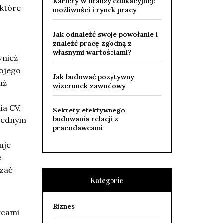
Kariery w branży edukacyjnej:
 które
możliwości i rynek pracy
Jak odnaleźć swoje powołanie i
znaleźć pracę zgodną z
własnymi wartościami?
wnież
wojego
Jak budować pozytywny
uż
wizerunek zawodowy
ia CV.
Sekrety efektywnego
budowania relacji z
 jednym
pracodawcami
uje
e
azać
Kategorie
Biznes
wcami