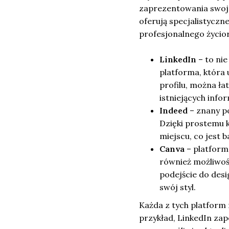
zaprezentowania swojeg
oferują specjalistyczn
profesjonalnego życior
LinkedIn
– to nie
platforma, która
profilu, można ł
istniejących infor
Indeed
– znany po
Dzięki prostemu 
miejscu, co jest 
Canva
– platform
również możliwoś
podejście do desi
swój styl.
Każda z tych platform 
przykład, LinkedIn za