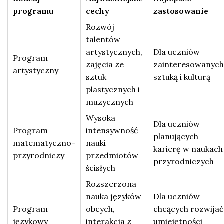
programu
cechy
zastosowanie
Rozwój
talentów
artystycznych,
Dla uczniów
Program
zajęcia ze
zainteresowanych
artystyczny
sztuk
sztuką i kulturą
plastycznych i
muzycznych
Wysoka
Dla uczniów
Program
intensywność
planujących
matematyczno-
nauki
karierę w naukach
przyrodniczy
przedmiotów
przyrodniczych
ścisłych
Rozszerzona
nauka języków
Dla uczniów
Program
obcych,
chcących rozwijać
językowy
interakcja z
umiejętności