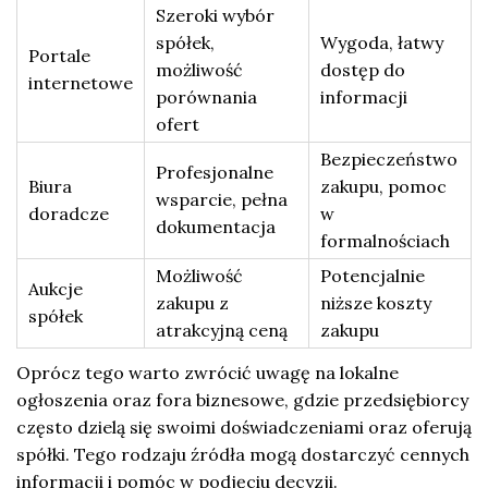
Szeroki wybór
spółek,
Wygoda, łatwy
Portale
możliwość
dostęp do
internetowe
porównania
informacji
ofert
Bezpieczeństwo
Profesjonalne
Biura
zakupu, pomoc
wsparcie, pełna
doradcze
w
dokumentacja
formalnościach
Możliwość
Potencjalnie
Aukcje
zakupu z
niższe koszty
spółek
atrakcyjną ceną
zakupu
Oprócz tego warto zwrócić uwagę na lokalne
ogłoszenia oraz fora biznesowe, gdzie przedsiębiorcy
często dzielą się swoimi doświadczeniami oraz oferują
spółki. Tego rodzaju źródła mogą dostarczyć cennych
informacji i pomóc w podjęciu decyzji.