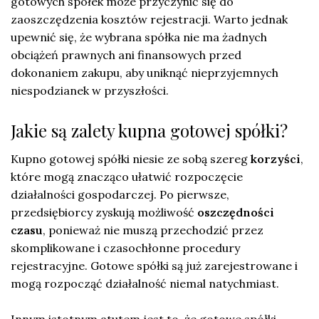
gotowych spółek może przyczynić się do
zaoszczędzenia kosztów rejestracji. Warto jednak
upewnić się, że wybrana spółka nie ma żadnych
obciążeń prawnych ani finansowych przed
dokonaniem zakupu, aby uniknąć nieprzyjemnych
niespodzianek w przyszłości.
Jakie są zalety kupna gotowej spółki?
Kupno gotowej spółki niesie ze sobą szereg
korzyści
,
które mogą znacząco ułatwić rozpoczęcie
działalności gospodarczej. Po pierwsze,
przedsiębiorcy zyskują możliwość
oszczędności
czasu
, ponieważ nie muszą przechodzić przez
skomplikowane i czasochłonne procedury
rejestracyjne. Gotowe spółki są już zarejestrowane i
mogą rozpocząć działalność niemal natychmiast.
Innym istotnym atutem jest to, że gotowe spółki