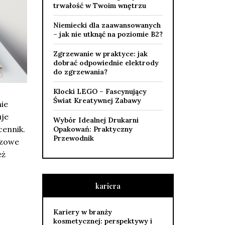
trwałość w Twoim wnętrzu
Niemiecki dla zaawansowanych
– jak nie utknąć na poziomie B2?
Zgrzewanie w praktyce: jak
dobrać odpowiednie elektrody
do zgrzewania?
Klocki LEGO – Fascynujący
Świat Kreatywnej Zabawy
nie
uje
Wybór Idealnej Drukarni
cennik.
Opakowań: Praktyczny
Przewodnik
uczowe
eż
kariera
Kariery w branży
kosmetycznej: perspektywy i