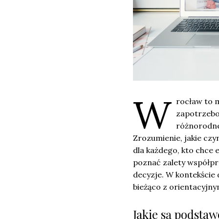
W
rocław to m
zapotrzebo
różnorodne 
Zrozumienie, jakie czyn
dla każdego, kto chce 
poznać zalety współp
decyzje. W kontekście
bieżąco z orientacyjny
Jakie są podsta