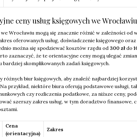
acyjne ceny usług księgowych we Wrocławi
 we Wrocławiu mogą się znacznie różnić w zależności od w
 zakres oferowanych usług, doświadczenie księgowego oraz
Średnio można się spodziewać kosztów rzędu od
300 zł
do
1
arto zaznaczyć, że te orientacyjne ceny mogą ulegać zmia
 bardziej skomplikowanych zadań księgowych.
 różnych biur księgowych, aby znaleźć najbardziej korzys
 Na przykład, niektóre biura oferują podstawowe usługi, tak
hunkowych czy rozliczenia podatkowe, za niższe ceny, po
wać szerszy zakres usług, w tym doradztwo finansowe, 
osztami.
Cena
Zakres
(orientacyjna)