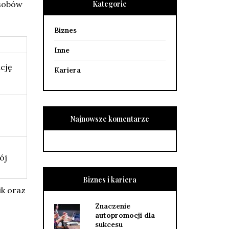
asobów
Kategorie
Biznes
Inne
cję
Kariera
Najnowsze komentarze
ój
Biznes i kariera
ik oraz
Znaczenie
autopromocji dla
sukcesu