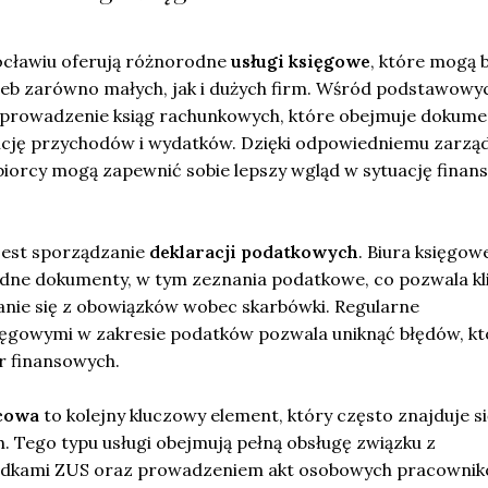
ocławiu oferują różnorodne
usługi księgowe
, które mogą 
eb zarówno małych, jak i dużych firm. Wśród podstawowy
 prowadzenie ksiąg rachunkowych, które obejmuje dokume
cję przychodów i wydatków. Dzięki odpowiedniemu zarzą
biorcy mogą zapewnić sobie lepszy wgląd w sytuację finan
 jest sporządzanie
deklaracji podatkowych
. Biura księgow
dne dokumenty, w tym zeznania podatkowe, co pozwala k
nie się z obowiązków wobec skarbówki. Regularne
ęgowymi w zakresie podatków pozwala uniknąć błędów, kt
r finansowych.
cowa
to kolejny kluczowy element, który często znajduje s
h. Tego typu usługi obejmują pełną obsługę związku z
adkami ZUS oraz prowadzeniem akt osobowych pracownik