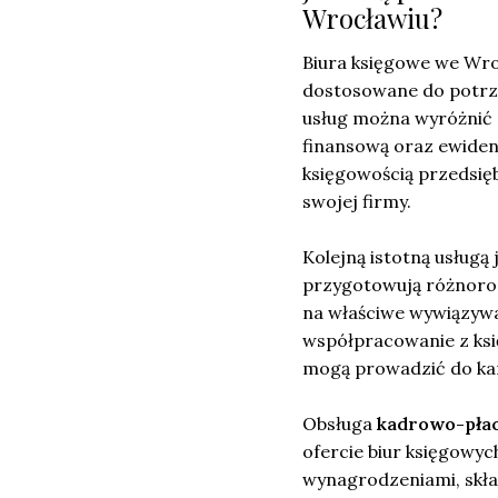
Wrocławiu?
Biura księgowe we Wr
dostosowane do potrz
usług można wyróżnić
finansową oraz ewiden
księgowością przedsię
swojej firmy.
Kolejną istotną usługą
przygotowują różnoro
na właściwe wywiązywa
współpracowanie z ksi
mogą prowadzić do ka
Obsługa
kadrowo-pła
ofercie biur księgowyc
wynagrodzeniami, skł