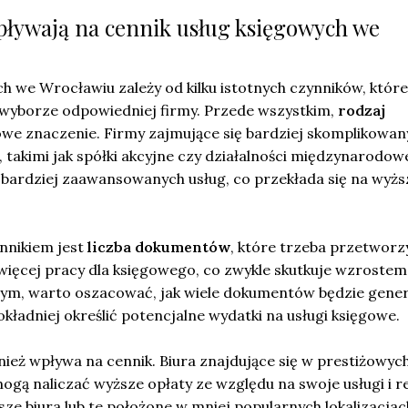
wpływają na cennik usług księgowych we
h we Wrocławiu zależy od kilku istotnych czynników, któr
wyborze odpowiedniej firmy. Przede wszystkim,
rodzaj
we znaczenie. Firmy zajmujące się bardziej skomplikowa
takimi jak spółki akcyjne czy działalności międzynarodow
bardziej zaawansowanych usług, co przekłada się na wyżs
nnikiem jest
liczba dokumentów
, które trzeba przetworz
 więcej pracy dla księgowego, co zwykle skutkuje wzrostem
tym, warto oszacować, jak wiele dokumentów będzie gen
okładniej określić potencjalne wydatki na usługi księgowe.
ież wpływa na cennik. Biura znajdujące się w prestiżowyc
ogą naliczać wyższe opłaty ze względu na swoje usługi i 
jsze biura lub te położone w mniej popularnych lokalizacjac