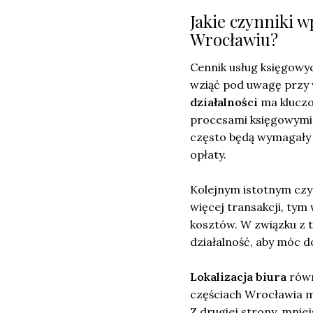
Jakie czynniki 
Wrocławiu?
Cennik usług księgowyc
wziąć pod uwagę przy 
działalności
ma kluczo
procesami księgowymi, 
często będą wymagały 
opłaty.
Kolejnym istotnym czy
więcej transakcji, tym
kosztów. W związku z 
działalność, aby móc d
Lokalizacja biura
równ
częściach Wrocławia m
Z drugiej strony, mnie