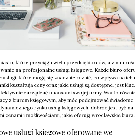
iasto, które przyciąga wielu przedsiębiorców, a z nim roś
wanie na profesjonalne usługi księgowe. Każde biuro ofer
usługi, które mogą się znacznie różnić, co wpływa na ich 
niki kształtują ceny oraz jakie usługi są dostępne, jest kl
efektywnie zarządzać finansami swojej firmy. Warto równi
racy z biurem księgowym, aby móc podejmować świadome
 dynamicznego rynku usług księgowych, dobrze jest być na
mi cenami i możliwościami, jakie oferują wrocławskie biura.
wowe usługi księgowe oferowane we