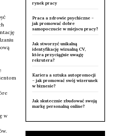
rynek pracy
być
Praca a zdrowie psychiczne –
jak promować dobre
ch
samopoczucie w miejscu pracy?
ntację
dzaniu
Jak stworzyć unikalną
sową
identyfikację wizualną CV,
która przyciągnie uwagę
rekrutera?
e
Kariera a sztuka autopromocji
lientom
– jak promować swój wizerunek
w biznesie?
óre
Jak skutecznie zbudować swoją
markę personalną online?
ię w
ów.