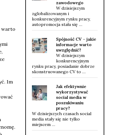
zawodowego
W dzisiejszym
zglobalizowanym i
konkurencyjnym rynku pracy,
autopromocja stała się …
e warto
Spójność CV – jakie
nymi
informacje warto
uwzględnić?
e,
W dzisiejszym
ze
konkurencyjnym
rynku pracy, posiadanie dobrze
skonstruowanego CV to …
yć. Im
Jak efektywnie
wykorzystywać
erować
social media w
poszukiwaniu
pracy?
W dzisiejszych czasach social
h
media stały się nie tylko
miejscem …
renomę.
h